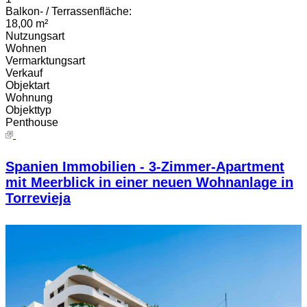
Balkon- / Terrassenfläche:
18,00 m²
Nutzungsart
Wohnen
Vermarktungsart
Verkauf
Objektart
Wohnung
Objekttyp
Penthouse
Spanien Immobilien - 3-Zimmer-Apartment
mit Meerblick in einer neuen Wohnanlage in
Torrevieja