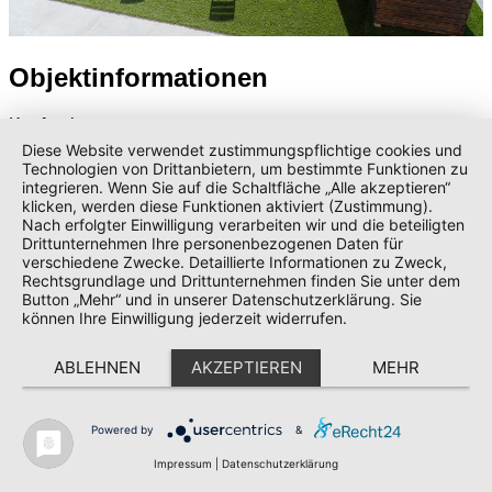
Objektinformationen
Kaufpreis:
289'000,00 €
Diese Website verwendet zustimmungspflichtige cookies und
Wohnfläche ca.:
Technologien von Drittanbietern, um bestimmte Funktionen zu
79,00 m²
integrieren. Wenn Sie auf die Schaltfläche „Alle akzeptieren“
Zimmer:
klicken, werden diese Funktionen aktiviert (Zustimmung).
4,0
Nach erfolgter Einwilligung verarbeiten wir und die beteiligten
Schlafzimmer:
Drittunternehmen Ihre personenbezogenen Daten für
verschiedene Zwecke. Detaillierte Informationen zu Zweck,
3
Rechtsgrundlage und Drittunternehmen finden Sie unter dem
Badezimmer:
Button „Mehr“ und in unserer Datenschutzerklärung. Sie
2
können Ihre Einwilligung jederzeit widerrufen.
Balkone:
1
Balkon- / Terrassenfläche:
ABLEHNEN
AKZEPTIEREN
MEHR
10,00 m²
Nutzungsart
Wohnen
Powered by
&
Vermarktungsart
Verkauf
Impressum
|
Datenschutzerklärung
Objektart