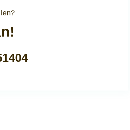
lien?
an!
51404