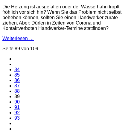
Die Heizung ist ausgefallen oder der Wasserhahn tropft
fröhlich vor sich hin? Wenn Sie das Problem nicht selbst
beheben können, sollten Sie einen Handwerker zurate
ziehen. Aber: Dürfen in Zeiten von Corona und
Kontaktverboten Handwerker-Termine stattfinden?
Weiterlesen …
Seite 89 von 109
84
85
86
87
88
89
90
91
92
93