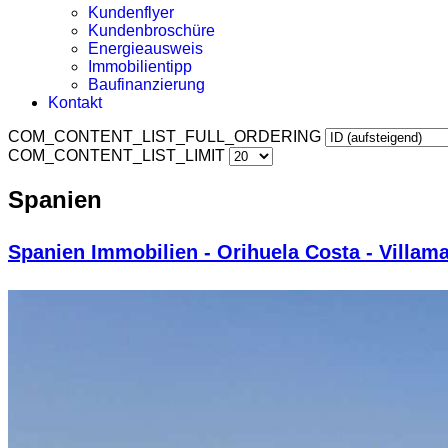
Kundenflyer
Kundenbroschüre
Energieausweis
Immobilientipp
Baufinanzierung
Kontakt
COM_CONTENT_LIST_FULL_ORDERING
COM_CONTENT_LIST_LIMIT
Spanien
Spanien Immobilien - Orihuela Costa - Villam