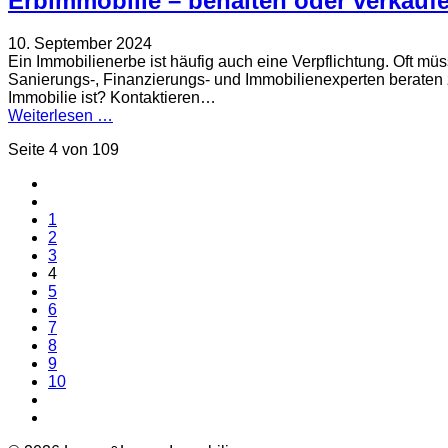
Erbimmobilie – behalten oder verkauf
10. September 2024
Ein Immobilienerbe ist häufig auch eine Verpflichtung. Oft mü
Sanierungs-, Finanzierungs- und Immobilienexperten beraten zu
Immobilie ist? Kontaktieren…
Weiterlesen …
Seite 4 von 109
1
2
3
4
5
6
7
8
9
10